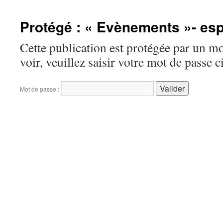
contenu
Protégé : « Evènements »- es
Cette publication est protégée par un mo
voir, veuillez saisir votre mot de passe 
Mot de passe :